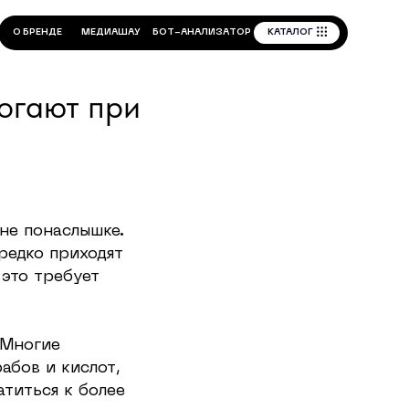
КАТАЛОГ
Б
О
Т
-
А
Н
А
Л
И
З
А
Т
О
Р
Д
И
А
Ш
А
У
огают при
 не понаслышке.
редко приходят
 это требует
 Многие
абов и кислот,
атиться к более