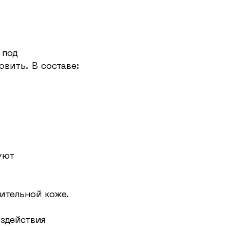
 под
овить. В составе:
уют
ительной коже.
оздействия