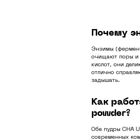
Почему э
Энзимы (фермент
очищают поры и 
кислот, они дел
отлично справля
задышать.
Как рабо
powder?
Обе пудры CHA U
современных ком