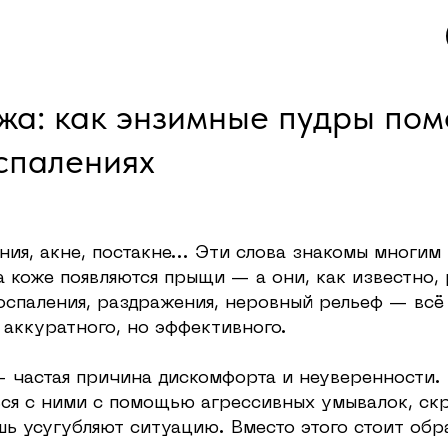
О
Б
Р
Е
Н
Д
Е
М
Е
жа: как энзимные пудры пом
спалениях
ния, акне, постакне... Эти слова знакомы многим
 коже появляются прыщи — а они, как известно, 
оспаления, раздражения, неровный рельеф — всё
 аккуратного, но эффективного.
 частая причина дискомфорта и неуверенности.
ся с ними с помощью агрессивных умывалок, скр
шь усугубляют ситуацию. Вместо этого стоит обр