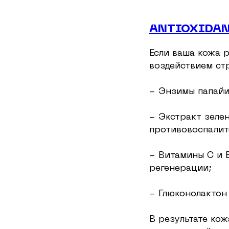
ANTIOXIDAN
Если ваша кожа р
воздействием стр
- Энзимы папайи
- Экстракт зеле
противовоспалит
- Витамины C и 
регенерации;
- Глюконолактон
В результате кож