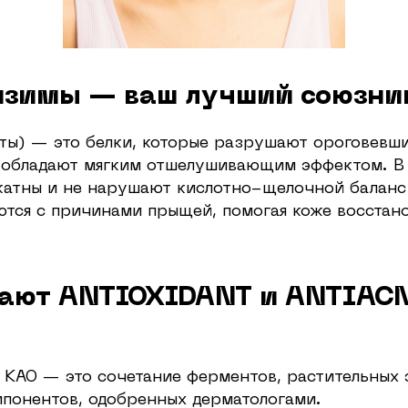
нзимы — ваш лучший союзни
ы) — это белки, которые разрушают ороговевши
обладают мягким отшелушивающим эффектом. В 
икатны и не нарушают кислотно-щелочной баланс
ются с причинами прыщей, помогая коже восстано
тают ANTIOXIDANT и ANTIAC
 KAO — это сочетание ферментов, растительных 
понентов, одобренных дерматологами.