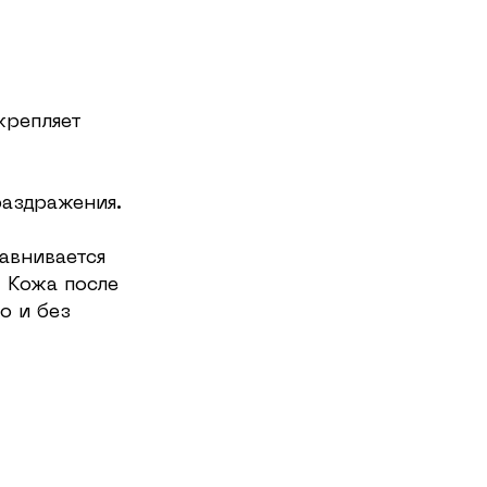
крепляет
раздражения.
авнивается
. Кожа после
о и без