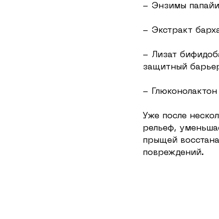
- Энзимы папай
- Экстракт барх
- Лизат бифидоб
защитный барье
- Глюконолактон
Уже после неско
рельеф, уменьша
прыщей восстана
повреждений.