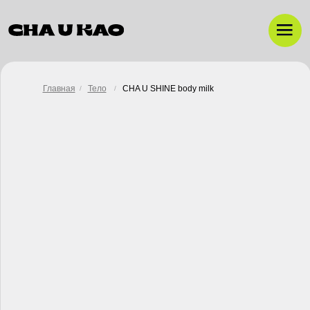
Главная
Тело
CHA U SHINE body milk
/
/